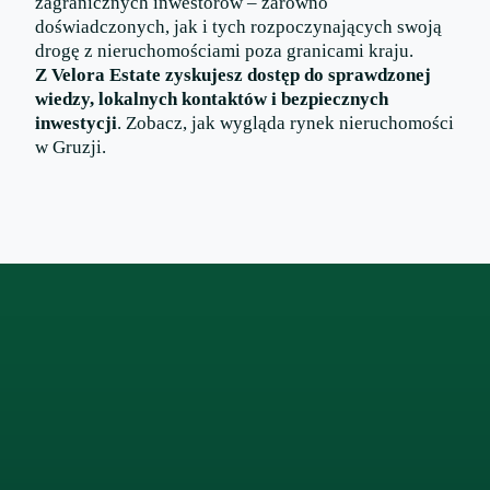
zagranicznych inwestorów – zarówno
doświadczonych, jak i tych rozpoczynających swoją
drogę z nieruchomościami poza granicami kraju.
Z Velora Estate zyskujesz dostęp do sprawdzonej
wiedzy, lokalnych kontaktów i bezpiecznych
inwestycji
. Zobacz, jak wygląda rynek nieruchomości
w Gruzji.
Facebook
LinkedIn
Instagram
X
WhatsApp
TikTok
YouTube
Pinterest