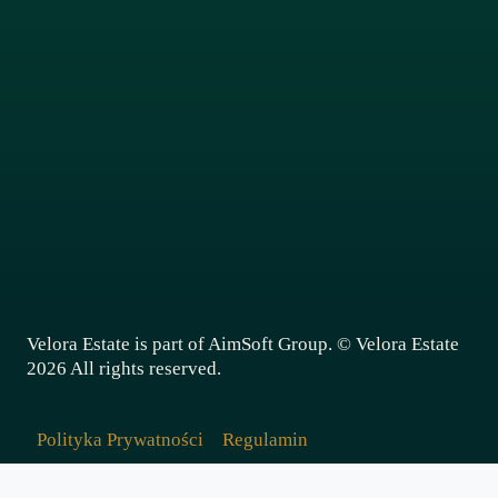
BLOG
KONTAKT
ołącz do newslettera aby otrzymywać wskazówki i
nformacje o rynku nieruchomości
Imię
*
Email
*
Zapisz się
Velora Estate is part of AimSoft Group. © Velora Estate
2026 All rights reserved.
Polityka Prywatności
Regulamin