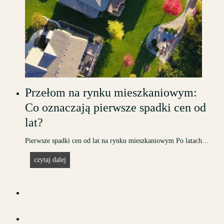
a
n
i
a
:
p
o
r
Przełom na rynku mieszkaniowym:
a
Co oznaczają pierwsze spadki cen od
d
lat?
y
,
Pierwsze spadki cen od lat na rynku mieszkaniowym Po latach…
f
P
o
czytaj dalej
r
r
z
m
e
a
ł
l
o
n