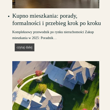
Kupno mieszkania: porady,
formalności i przebieg krok po kroku
Kompleksowy przewodnik po rynku nieruchomości Zakup
mieszkania w 2025: Poradnik…
K
czytaj dalej
u
p
n
o
m
i
e
s
z
k