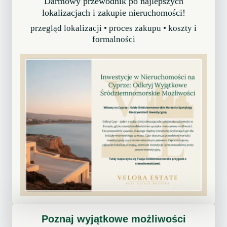
Darmowy przewodnik po najlepszych
w
lokalizacjach i zakupie nieruchomości!
s
przegląd lokalizacji • proces zakupu • koszty i
z
formalności
e
s
p
a
d
k
i
c
e
n
o
d
l
a
t
Poznaj wyjątkowe możliwości
?