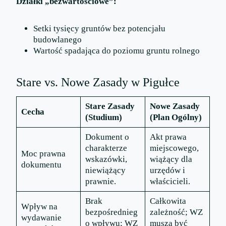
Działki „bezwartościowe”:
Setki tysięcy gruntów bez potencjału
budowlanego
Wartość spadająca do poziomu gruntu rolnego
Stare vs. Nowe Zasady w Pigułce
Stare Zasady
Nowe Zasady
Cecha
(Studium)
(Plan Ogólny)
Dokument o
Akt prawa
charakterze
miejscowego,
Moc prawna
wskazówki,
wiążący dla
dokumentu
niewiążący
urzędów i
prawnie.
właścicieli.
Brak
Całkowita
Wpływ na
bezpośrednieg
zależność; WZ
wydawanie
o wpływu; WZ
muszą być