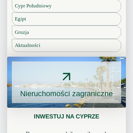
Cypr Południowy
y
k
m
r
Egipt
:
o
C
k
Gruzja
o
u
o
Aktualności
z
n
a
c
z
a
Nieruchomości zagraniczne
j
ą
p
i
INWESTUJ NA CYPRZE
e
r