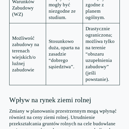
Warunków
mogły być
zgodne z
Zabudowy
niezgodne ze
planem
(WZ)
studium.
ogólnym.
Drastycznie
ograniczona;
Możliwość
Stosunkowo
możliwa tylko
zabudowy na
duża, oparta na
na terenie
terenach
zasadzie
“obszaru
wiejskich/o
“dobrego
uzupełnienia
luźnej
sąsiedztwa”.
zabudowy”
zabudowie
(jeśli
powstanie).
Wpływ na rynek ziemi rolnej
Zmiany w planowaniu przestrzennym mogą wpłynąć
również na ceny ziemi rolnej. Utrudnienie
przekształcania gruntów rolnych na cele budowlane