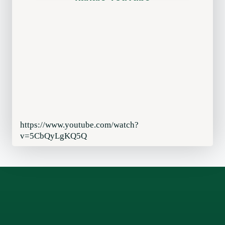
https://www.youtube.com/watch?
v=5CbQyLgKQ5Q
Facebook
LinkedIn
Instagram
X
WhatsApp
TikTok
YouTube
Pinterest