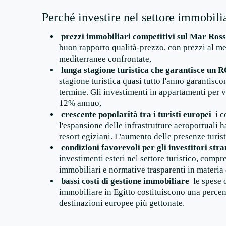
Perché investire nel settore immobilia
prezzi immobiliari competitivi sul Mar Ros
buon rapporto qualità-prezzo, con prezzi al met
mediterranee confrontate,
lunga stagione turistica che garantisce un R
stagione turistica quasi tutto l'anno garantiscon
termine. Gli investimenti in appartamenti per 
12% annuo,
crescente popolarità tra i turisti europei
i c
l'espansione delle infrastrutture aeroportuali h
resort egiziani. L'aumento delle presenze turis
condizioni favorevoli per gli investitori stra
investimenti esteri nel settore turistico, comp
immobiliari e normative trasparenti in materia d
bassi costi di gestione immobiliare
le spese o
immobiliare in Egitto costituiscono una percent
destinazioni europee più gettonate.