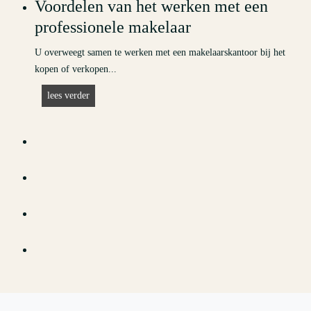
Voordelen van het werken met een
m
professionele makelaar
t
e
U overweegt samen te werken met een makelaarskantoor bij het
l
kopen of verkopen...
i
V
lees verder
j
o
k
o
e
r
o
d
r
e
d
l
e
e
n
n
i
v
n
a
g
n
2
h
0