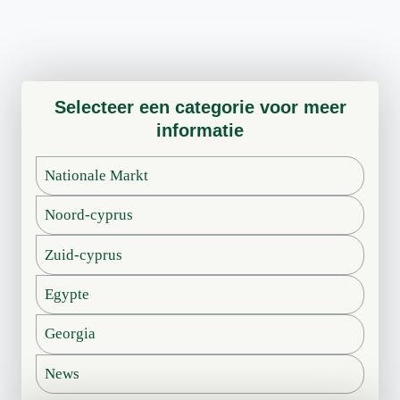
e
2
t
5
w
:
e
5
r
d
Selecteer een categorie voor meer
k
i
informatie
e
n
n
g
m
Nationale Markt
e
e
n
Noord-cyprus
t
d
e
i
Zuid-cyprus
e
e
n
u
Egypte
p
m
r
o
Georgia
o
e
f
t
News
e
w