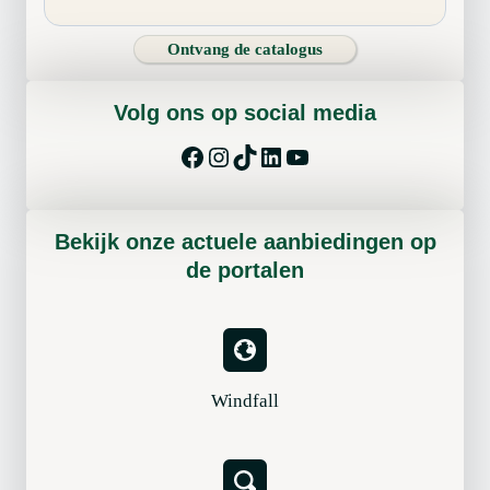
n
t
Ontvang de catalogus
w
i
Volg ons op social media
k
k
Facebook
Instagram
TikTok
LinkedIn
YouTube
e
l
i
Bekijk onze actuele aanbiedingen op
n
de portalen
g
Windfall