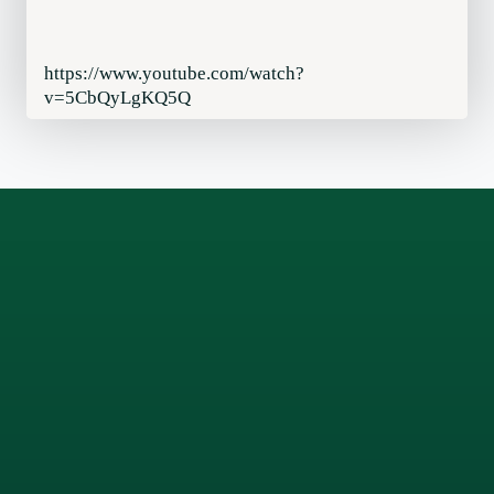
https://www.youtube.com/watch?
v=5CbQyLgKQ5Q
Facebook
LinkedIn
Instagram
X
WhatsApp
TikTok
YouTube
Pinterest