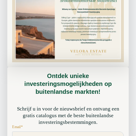
e
n
i
n
d
e
r
u
i
m
Ontdek unieke
t
investeringsmogelijkheden op
e
buitenlandse markten!
l
i
Schrijf u in voor de nieuwsbrief en ontvang een
j
gratis catalogus met de beste buitenlandse
k
investeringsbestemmingen.
e
Email
*
o