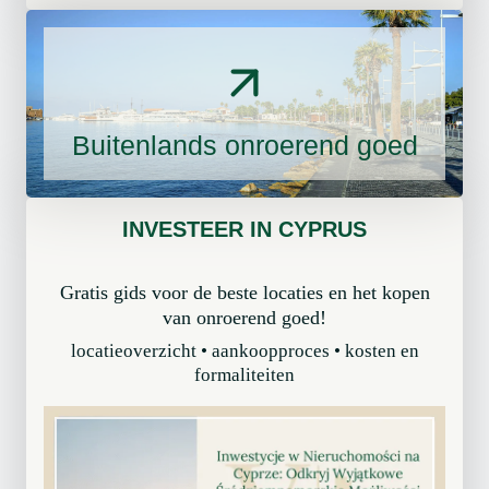
s
e
s
t
i
e
o
n
n
o
Buitenlands onroerend goed
e
v
l
e
e
r
m
INVESTEER IN CYPRUS
v
a
e
k
r
Gratis gids voor de beste locaties en het kopen
e
a
van onroerend goed!
l
n
locatieoverzicht • aankoopproces • kosten en
a
d
formaliteiten
a
e
r
r
i
n
g