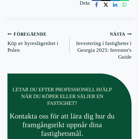
Dela:
Postnavigering
FÖREGÅENDE
NÄSTA
Köp av hyreslägenhet i
Investering i fastigheter i
Polen
Georgia 2025: Investor's
Guide
LETAR DU EFTER PROFESSIONELL HJÄLP
NÄR DU KÖPER ELLER SÄLJER EN
FASTIGHET?
Kontakta oss för att lära dig hur du
framgångsrikt uppnår dina
fastighetsmål.