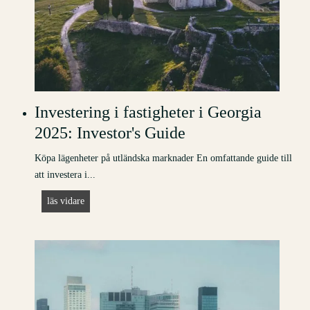
Investering i fastigheter i Georgia
2025: Investor's Guide
Köpa lägenheter på utländska marknader En omfattande guide till
att investera i...
I
läs vidare
n
v
e
s
t
e