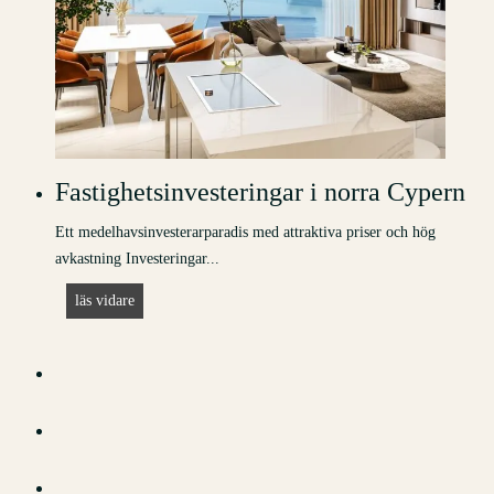
:
t
i
p
s
,
f
Fastighetsinvesteringar i norra Cypern
o
Ett medelhavsinvesterarparadis med attraktiva priser och hög
r
avkastning Investeringar...
m
a
F
läs vidare
l
a
i
s
t
t
e
i
t
g
e
h
r
e