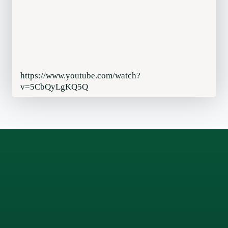
https://www.youtube.com/watch?
v=5CbQyLgKQ5Q
Facebook
LinkedIn
Instagram
X
WhatsApp
TikTok
YouTube
Pinterest