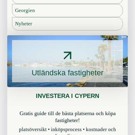
c
r
Georgien
e
a
s
C
Nyheter
s
y
p
e
r
n
Utländska fastigheter
INVESTERA I CYPERN
Gratis guide till de bästa platserna och köpa
fastigheter!
platsöversikt • inköpsprocess • kostnader och