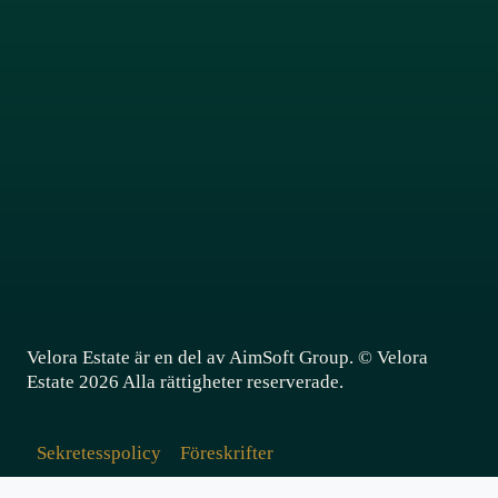
BLOGG
KONTAKT
å med i nyhetsbrevet för att få tips och informatio
m fastighetsmarknaden
Namn
*
E-post
*
Registrera dig
Velora Estate är en del av AimSoft Group. © Velora
Estate 2026 Alla rättigheter reserverade.
Sekretesspolicy
Föreskrifter