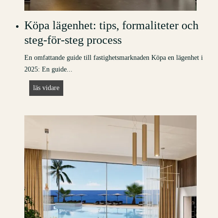
Köpa lägenhet: tips, formaliteter och
steg-för-steg process
En omfattande guide till fastighetsmarknaden Köpa en lägenhet i
2025: En guide...
K
läs vidare
ö
p
a
l
ä
g
e
n
h
e
t