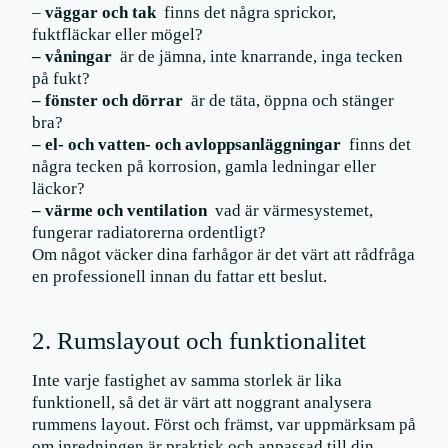
–
väggar och tak
finns det några sprickor,
fuktfläckar eller mögel?
– våningar
är de jämna, inte knarrande, inga tecken
på fukt?
– fönster och dörrar
är de täta, öppna och stänger
bra?
– el- och vatten- och avloppsanläggningar
finns det
några tecken på korrosion, gamla ledningar eller
läckor?
– värme och ventilation
vad är värmesystemet,
fungerar radiatorerna ordentligt?
Om något väcker dina farhågor är det värt att rådfråga
en professionell innan du fattar ett beslut.
2. Rumslayout och funktionalitet
Inte varje fastighet av samma storlek är lika
funktionell, så det är värt att noggrant analysera
rummens layout. Först och främst, var uppmärksam på
om inredningen är praktisk och anpassad till din