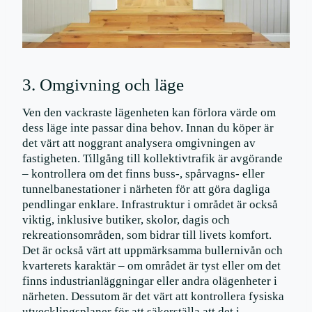
3. Omgivning och läge
Ven den vackraste lägenheten kan förlora värde om
dess läge inte passar dina behov. Innan du köper är
det värt att noggrant analysera omgivningen av
fastigheten. Tillgång till kollektivtrafik är avgörande
– kontrollera om det finns buss-, spårvagns- eller
tunnelbanestationer i närheten för att göra dagliga
pendlingar enklare. Infrastruktur i området är också
viktig, inklusive butiker, skolor, dagis och
rekreationsområden, som bidrar till livets komfort.
Det är också värt att uppmärksamma bullernivån och
kvarterets karaktär – om området är tyst eller om det
finns industrianläggningar eller andra olägenheter i
närheten. Dessutom är det värt att kontrollera fysiska
utvecklingsplaner för att säkerställa att det i