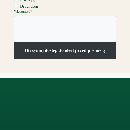
Drugi dom
Wiadomość
*
Otrzymaj dostęp do ofert przed premierą
Facebook
LinkedIn
Instagram
X
WhatsApp
TikTok
YouTube
Pinterest